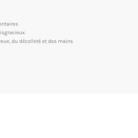
entaires
disgracieux
yeux, du décolleté et des mains