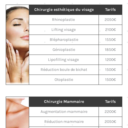
Chirurgie esthétique du visage
Tarifs
Rhinoplastie
2050€
Lifting visage
2100€
Blépharoplastie
1550€
Génioplastie
1850€
Lipofilling visage
1200€
Réduction boule de bichat
1500€
Otoplastie
1500€
Chirurgie Mammaire
Tarifs
Augmentation mammaire
2200€
Réduction mammaire
2050€