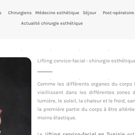
s
Chirurgiens
Médecine esthétique
Séjour
Post-opératoire
Actualité chirurgie esthétique
Lifting cervico-facial : chirurgie esthétiq
Comme les différents organes du corps h
vieillissent dans les différentes zones 
lumière, le soleil, la chaleur et le froid, 
la première partie du corps à être altérée
moins élastique.
Le l
ifting cervico-facial en Tunisie
est